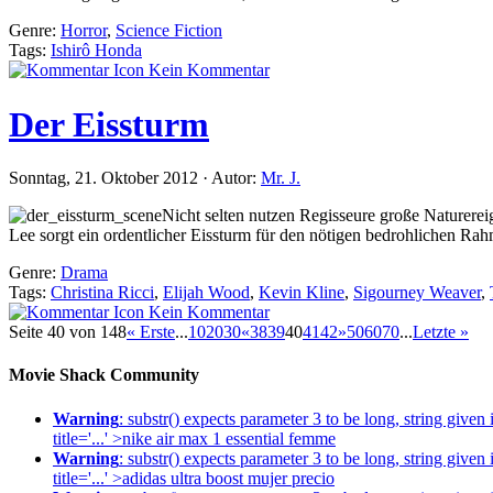
Genre:
Horror
,
Science Fiction
Tags:
Ishirô Honda
Kein Kommentar
Der Eissturm
Sonntag, 21. Oktober 2012 · Autor:
Mr. J.
Nicht selten nutzen Regisseure große Naturerei
Lee sorgt ein ordentlicher Eissturm für den nötigen bedrohlichen Rah
Genre:
Drama
Tags:
Christina Ricci
,
Elijah Wood
,
Kevin Kline
,
Sigourney Weaver
,
Kein Kommentar
Seite 40 von 148
« Erste
...
10
20
30
«
38
39
40
41
42
»
50
60
70
...
Letzte »
Movie Shack Community
Warning
: substr() expects parameter 3 to be long, string given
title='...' >nike air max 1 essential femme
Warning
: substr() expects parameter 3 to be long, string given
title='...' >adidas ultra boost mujer precio