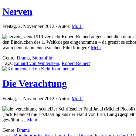
Nerven
Freitag, 2. November 2012 · Autor:
Mr. J.
1919 versucht Robert Reinert augenscheinlich dem Unb
den Eindrücken des 1. Weltkrieges eingenommen – da grenzt es scho
wann denn dann einen solchen Film bringen?
Mehr
Genre:
Drama
,
Stummfilm
Tags:
Eduard von Winterstein
,
Robert Reinert
Kein Kommentar
Die Verachtung
Freitag, 2. November 2012 · Autor:
Mr. J.
Der Schriftsteller Paul Javal (Michel Piccol
(Jack Palance) die Erstfassung aus der Hand von Fritz Lang (gespielt 
gewöhnt ist.
Mehr
Genre:
Drama
Tags:
Brigitte Bardot
,
Fritz Lang
,
Jack Palance
,
Jean-Luc Godard
,
Mi