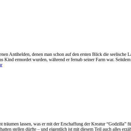
enen Antihelden, denen man schon auf den ersten Blick die seelische Las
das Kind ermordet wurden, während er fernab seiner Farm war. Seitdem 
r
cht träumen lassen, was er mit der Erschaffung der Kreatur “Godzilla”
atten stellen dürfte – und eigentlich ist mit diesem Teil auch alles erzä