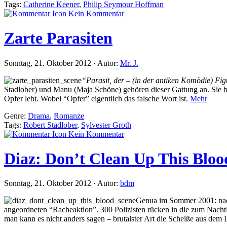
Tags:
Catherine Keener
,
Philip Seymour Hoffman
Kein Kommentar
Zarte Parasiten
Sonntag, 21. Oktober 2012 · Autor:
Mr. J.
“Parasit, der – (in der antiken Komödie) Fig
Stadlober) und Manu (Maja Schöne) gehören dieser Gattung an. Sie bi
Opfer lebt. Wobei “Opfer” eigentlich das falsche Wort ist.
Mehr
Genre:
Drama
,
Romanze
Tags:
Robert Stadlober
,
Sylvester Groth
Kein Kommentar
Diaz: Don’t Clean Up This Bloo
Sonntag, 21. Oktober 2012 · Autor:
bdm
Genua im Sommer 2001: nach 
angeordneten “Racheaktion”. 300 Polizisten rücken in die zum Nachtla
man kann es nicht anders sagen – brutalster Art die Scheiße aus dem 