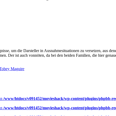
gnisse, um die Darsteller in Ausnahmesituationen zu versetzen, aus d
men. Der ist auch vonnöten, da bei den beiden Familien, die hier genau
Tobey Maguire
 in
/www/htdocs/v091452/movieshack/wp-content/plugins/phpbb-rece
 in
/www/htdocs/v091452/movieshack/wp-content/plugins/phpbb-rece