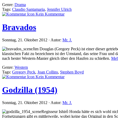
Genre:
Drama
Tags:
Claudio Santamaria
,
Jennifer Ulrich
Kein Kommentar
Bravados
Sonntag, 21. Oktober 2012 · Autor:
Mr. J.
Jim Douglas (Gregory Peck) ist einer dieser getrieb
klassischen Fakt zu bezeichnen ist der Umstand, das seine Frau und 
nach bester Western-Manier gleich über den Haufen zu schießen.
Meh
Genre:
Western
Tags:
Gregory Peck
,
Joan Collins
,
Stephen Boyd
Kein Kommentar
Godzilla (1954)
Sonntag, 21. Oktober 2012 · Autor:
Mr. J.
Regisseur Ishirô Honda hätte es sich wohl ni
Fortsetzungen gibt es mittlerweile, wobei keine das Original in den Sch