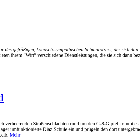
ur des gefräßigen, komisch-sympathischen Schmarotzers, der sich durch
eten ihrem “Wirt” verschiedene Dienstleistungen, die sie sich dann b
d
verheerenden Straßenschlachten rund um den G-8-Gipfel kommt es in de
ger umfunktionierte Diaz-Schule ein und prügeln den dort untergebrach
Leib.
Mehr