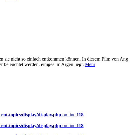
enen sie nicht so einfach entkommen können. In diesem Film von Ang
er beleuchtet werden, einiges im Argen liegt.
Mehr
nt-topics/display/display.php
on line
118
nt-topics/display/display.php
on line
118