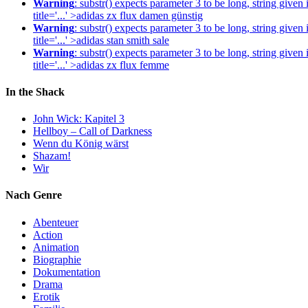
Warning
: substr() expects parameter 3 to be long, string given
title='...' >adidas zx flux damen günstig
Warning
: substr() expects parameter 3 to be long, string given
title='...' >adidas stan smith sale
Warning
: substr() expects parameter 3 to be long, string given
title='...' >adidas zx flux femme
In the Shack
John Wick: Kapitel 3
Hellboy – Call of Darkness
Wenn du König wärst
Shazam!
Wir
Nach Genre
Abenteuer
Action
Animation
Biographie
Dokumentation
Drama
Erotik