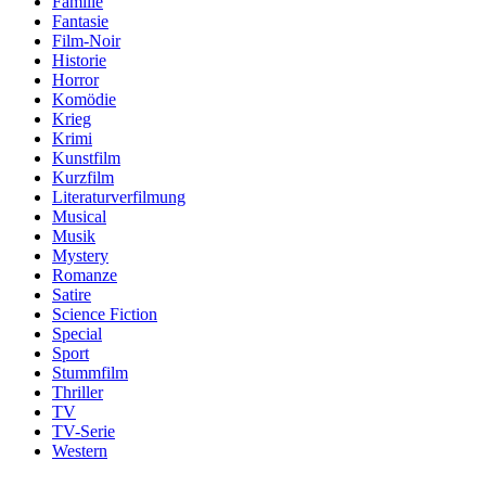
Familie
Fantasie
Film-Noir
Historie
Horror
Komödie
Krieg
Krimi
Kunstfilm
Kurzfilm
Literaturverfilmung
Musical
Musik
Mystery
Romanze
Satire
Science Fiction
Special
Sport
Stummfilm
Thriller
TV
TV-Serie
Western