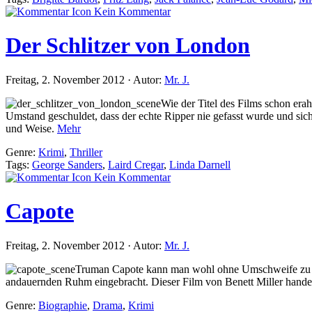
Kein Kommentar
Der Schlitzer von London
Freitag, 2. November 2012 · Autor:
Mr. J.
Wie der Titel des Films schon era
Umstand geschuldet, dass der echte Ripper nie gefasst wurde und si
und Weise.
Mehr
Genre:
Krimi
,
Thriller
Tags:
George Sanders
,
Laird Cregar
,
Linda Darnell
Kein Kommentar
Capote
Freitag, 2. November 2012 · Autor:
Mr. J.
Truman Capote kann man wohl ohne Umschweife zu den 
andauernden Ruhm eingebracht. Dieser Film von Benett Miller handel
Genre:
Biographie
,
Drama
,
Krimi