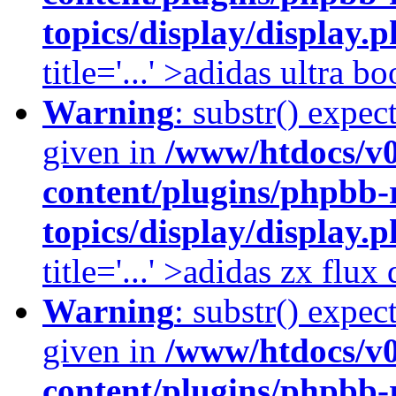
topics/display/display.
title='...' >adidas ultra b
Warning
: substr() expec
given in
/www/htdocs/v
content/plugins/phpbb-
topics/display/display.
title='...' >adidas zx flu
Warning
: substr() expec
given in
/www/htdocs/v
content/plugins/phpbb-