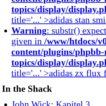
topics/display/display.
title='...' >adidas stan smi
Warning
: substr() expec
given in
/www/htdocs/v
content/plugins/phpbb-
topics/display/display.
title='...' >adidas zx flu
In the Shack
John Wick: Kapitel 3