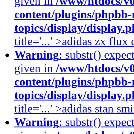
given in
/www/htdocs/v
content/plugins/phpbb-
topics/display/display.
title='...' >adidas zx flu
Warning
: substr() expec
given in
/www/htdocs/v
content/plugins/phpbb-
topics/display/display.
title='...' >adidas stan smi
Warning
: substr() expec