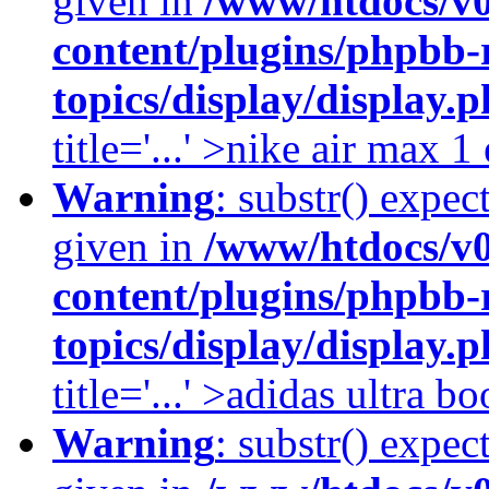
given in
/www/htdocs/v
content/plugins/phpbb-
topics/display/display.
title='...' >nike air max 
Warning
: substr() expec
given in
/www/htdocs/v
content/plugins/phpbb-
topics/display/display.
title='...' >adidas ultra b
Warning
: substr() expec