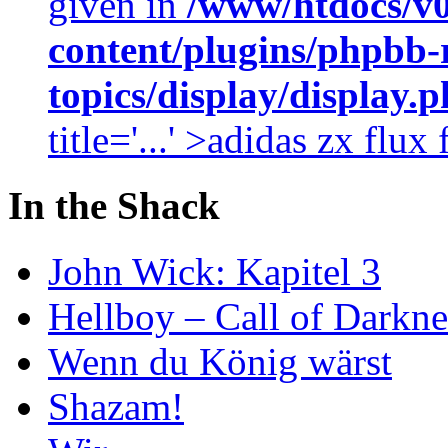
given in
/www/htdocs/v
content/plugins/phpbb-
topics/display/display.
title='...' >adidas zx flu
In the Shack
John Wick: Kapitel 3
Hellboy – Call of Darkne
Wenn du König wärst
Shazam!