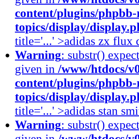
content/plugins/phpbb-
topics/display/display.
title='...' >adidas zx flu
Warning
: substr() expec
given in
/www/htdocs/v
content/plugins/phpbb-
topics/display/display.
title='...' >adidas stan smi
Warning
: substr() expec
given in
/www/htdocs/v