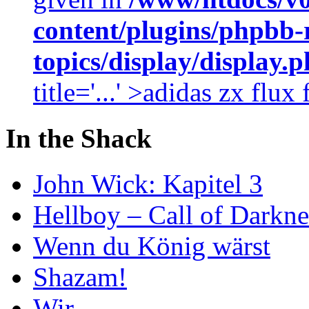
content/plugins/phpbb-
topics/display/display.
title='...' >adidas zx flu
In the Shack
John Wick: Kapitel 3
Hellboy – Call of Darkne
Wenn du König wärst
Shazam!
Wir