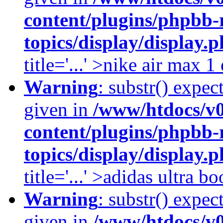
content/plugins/phpbb-
topics/display/display.
title='...' >nike air max 
Warning
: substr() expec
given in
/www/htdocs/v
content/plugins/phpbb-
topics/display/display.
title='...' >adidas ultra b
Warning
: substr() expec
given in
/www/htdocs/v