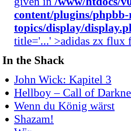
given in
/www/htdocs/v
content/plugins/phpbb-
topics/display/display.
title='...' >adidas zx flu
In the Shack
John Wick: Kapitel 3
Hellboy – Call of Darkne
Wenn du König wärst
Shazam!