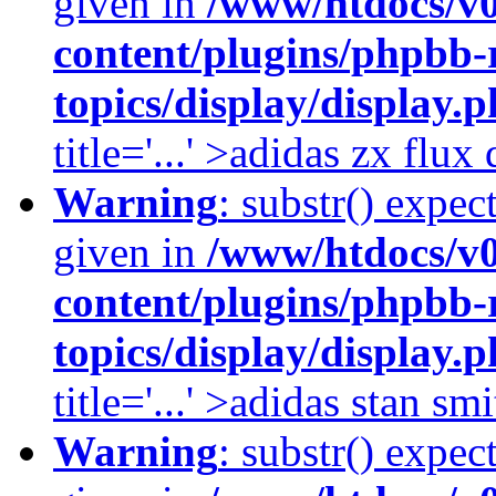
given in
/www/htdocs/v
content/plugins/phpbb-
topics/display/display.
title='...' >adidas zx flu
Warning
: substr() expec
given in
/www/htdocs/v
content/plugins/phpbb-
topics/display/display.
title='...' >adidas stan smi
Warning
: substr() expec