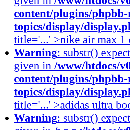
given in
/www/htdocs/v
content/plugins/phpbb-
topics/display/display.
title='...' >nike air max 
Warning
: substr() expec
given in
/www/htdocs/v
content/plugins/phpbb-
topics/display/display.
title='...' >adidas ultra b
Warning
: substr() expec