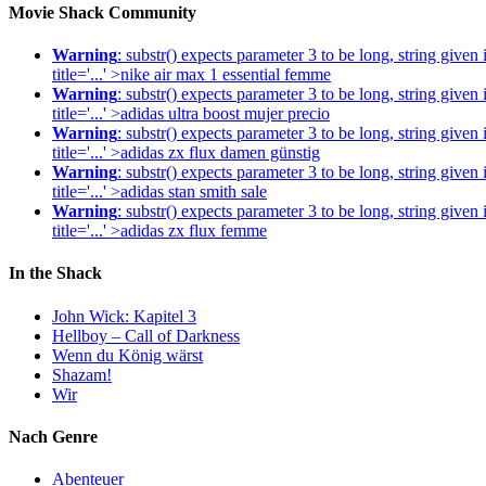
Movie Shack Community
Warning
: substr() expects parameter 3 to be long, string given
title='...' >nike air max 1 essential femme
Warning
: substr() expects parameter 3 to be long, string given
title='...' >adidas ultra boost mujer precio
Warning
: substr() expects parameter 3 to be long, string given
title='...' >adidas zx flux damen günstig
Warning
: substr() expects parameter 3 to be long, string given
title='...' >adidas stan smith sale
Warning
: substr() expects parameter 3 to be long, string given
title='...' >adidas zx flux femme
In the Shack
John Wick: Kapitel 3
Hellboy – Call of Darkness
Wenn du König wärst
Shazam!
Wir
Nach Genre
Abenteuer