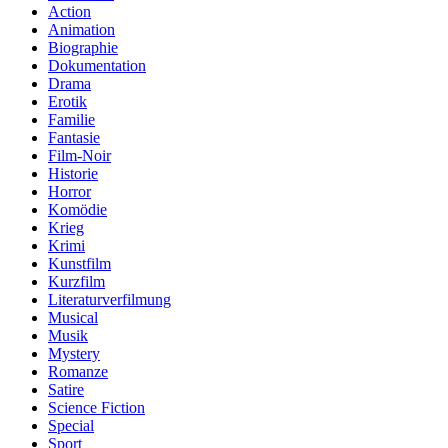
Action
Animation
Biographie
Dokumentation
Drama
Erotik
Familie
Fantasie
Film-Noir
Historie
Horror
Komödie
Krieg
Krimi
Kunstfilm
Kurzfilm
Literaturverfilmung
Musical
Musik
Mystery
Romanze
Satire
Science Fiction
Special
Sport