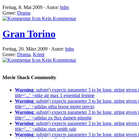
Freitag, 8. Mai 2009 · Autor:
bdm
Genre:
Drama
Kein Kommentar
Gran Torino
Freitag, 20. März 2009 · Autor:
bdm
Genre:
Drama
,
Krimi
Kein Kommentar
Movie Shack Community
Warning
: substr() expects parameter 3 to be long, string given
title='...' >nike air max 1 essential femme
Warning
: substr() expects parameter 3 to be long, string given
title='...' >adidas ultra boost mujer precio
Warning
: substr() expects parameter 3 to be long, string given
title='...' >adidas zx flux damen günstig
Warning
: substr() expects parameter 3 to be long, string given
title='...' >adidas stan smith sale
Warning
: substr() expects parameter 3 to be long, string given