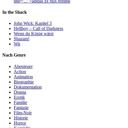
title='...' >adidas zx flux femme
In the Shack
John Wick: Kapitel 3
Hellboy – Call of Darkness
Wenn du König wärst
Shazam!
Wir
Nach Genre
Abenteuer
Action
Animation
Biographie
Dokumentation
Drama
Erotik
Familie
Fantasie
Film-Noir
Historie
Horror