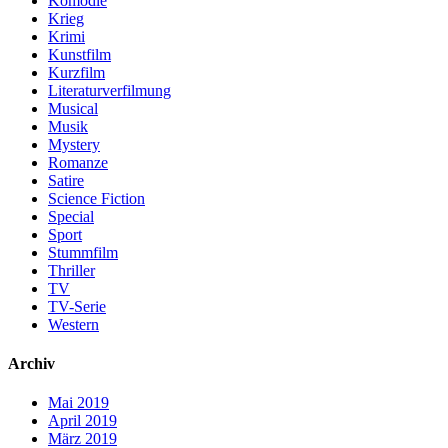
Komödie
Krieg
Krimi
Kunstfilm
Kurzfilm
Literaturverfilmung
Musical
Musik
Mystery
Romanze
Satire
Science Fiction
Special
Sport
Stummfilm
Thriller
TV
TV-Serie
Western
Archiv
Mai 2019
April 2019
März 2019