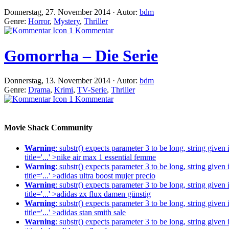
Donnerstag, 27. November 2014 · Autor:
bdm
Genre:
Horror
,
Mystery
,
Thriller
1 Kommentar
Gomorrha – Die Serie
Donnerstag, 13. November 2014 · Autor:
bdm
Genre:
Drama
,
Krimi
,
TV-Serie
,
Thriller
1 Kommentar
Movie Shack Community
Warning
: substr() expects parameter 3 to be long, string given
title='...' >nike air max 1 essential femme
Warning
: substr() expects parameter 3 to be long, string given
title='...' >adidas ultra boost mujer precio
Warning
: substr() expects parameter 3 to be long, string given
title='...' >adidas zx flux damen günstig
Warning
: substr() expects parameter 3 to be long, string given
title='...' >adidas stan smith sale
Warning
: substr() expects parameter 3 to be long, string given