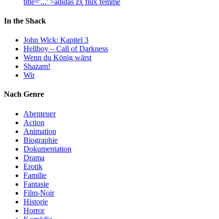
title='...' >adidas zx flux femme
In the Shack
John Wick: Kapitel 3
Hellboy – Call of Darkness
Wenn du König wärst
Shazam!
Wir
Nach Genre
Abenteuer
Action
Animation
Biographie
Dokumentation
Drama
Erotik
Familie
Fantasie
Film-Noir
Historie
Horror