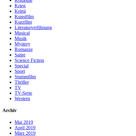
Komödie
Krieg
Krimi
Kunstfilm
Kurzfilm
Literaturverfilmung
Musical
Musik
Mystery
Romanze
Satire
Science Fiction
Special
Sport
Stummfilm
Thriller
TV
TV-Serie
Western
Archiv
Mai 2019
April 2019
März 2019