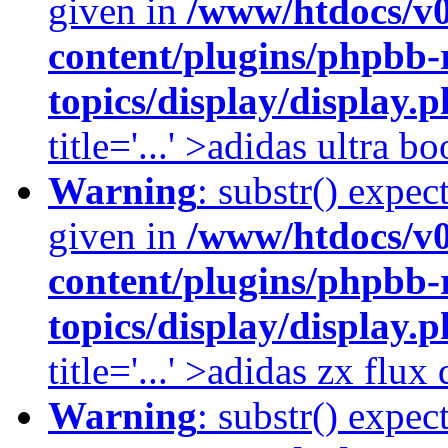
given in
/www/htdocs/v
content/plugins/phpbb-
topics/display/display.
title='...' >adidas ultra b
Warning
: substr() expec
given in
/www/htdocs/v
content/plugins/phpbb-
topics/display/display.
title='...' >adidas zx flu
Warning
: substr() expec