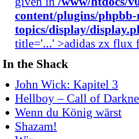
given in
/www/htdocs/v
content/plugins/phpbb-
topics/display/display.
title='...' >adidas zx flu
In the Shack
John Wick: Kapitel 3
Hellboy – Call of Darkne
Wenn du König wärst
Shazam!