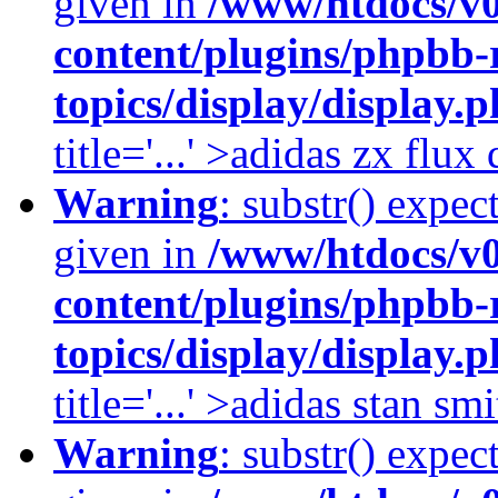
given in
/www/htdocs/v
content/plugins/phpbb-
topics/display/display.
title='...' >adidas zx flu
Warning
: substr() expec
given in
/www/htdocs/v
content/plugins/phpbb-
topics/display/display.
title='...' >adidas stan smi
Warning
: substr() expec