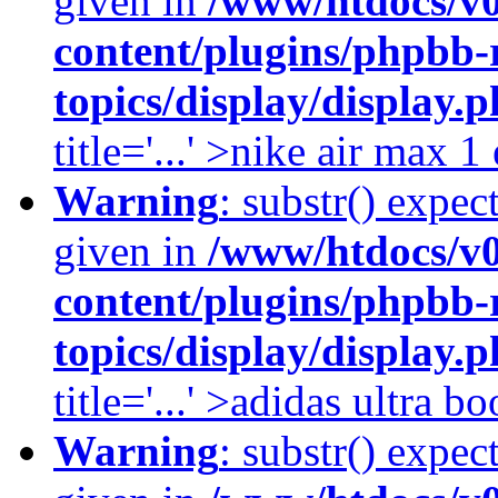
given in
/www/htdocs/v
content/plugins/phpbb-
topics/display/display.
title='...' >nike air max 
Warning
: substr() expec
given in
/www/htdocs/v
content/plugins/phpbb-
topics/display/display.
title='...' >adidas ultra b
Warning
: substr() expec