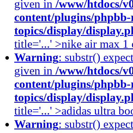
given in
/www/htdocs/v
content/plugins/phpbb-
topics/display/display.
title='...' >nike air max 
Warning
: substr() expec
given in
/www/htdocs/v
content/plugins/phpbb-
topics/display/display.
title='...' >adidas ultra b
Warning
: substr() expec