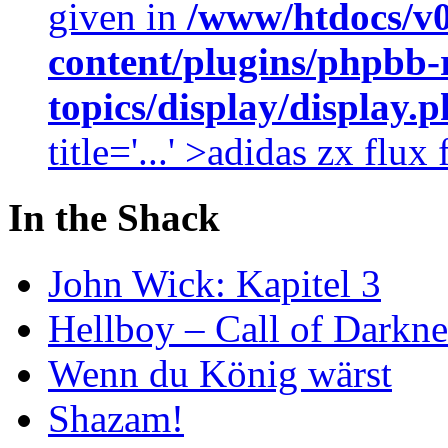
given in
/www/htdocs/v
content/plugins/phpbb-
topics/display/display.
title='...' >adidas zx flu
In the Shack
John Wick: Kapitel 3
Hellboy – Call of Darkne
Wenn du König wärst
Shazam!