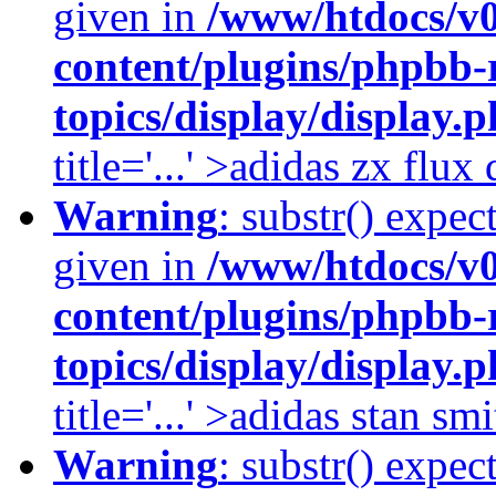
given in
/www/htdocs/v
content/plugins/phpbb-
topics/display/display.
title='...' >adidas zx flu
Warning
: substr() expec
given in
/www/htdocs/v
content/plugins/phpbb-
topics/display/display.
title='...' >adidas stan smi
Warning
: substr() expec