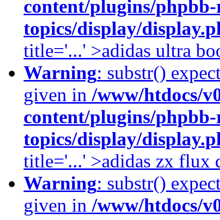
content/plugins/phpbb-
topics/display/display.
title='...' >adidas ultra b
Warning
: substr() expec
given in
/www/htdocs/v
content/plugins/phpbb-
topics/display/display.
title='...' >adidas zx flu
Warning
: substr() expec
given in
/www/htdocs/v