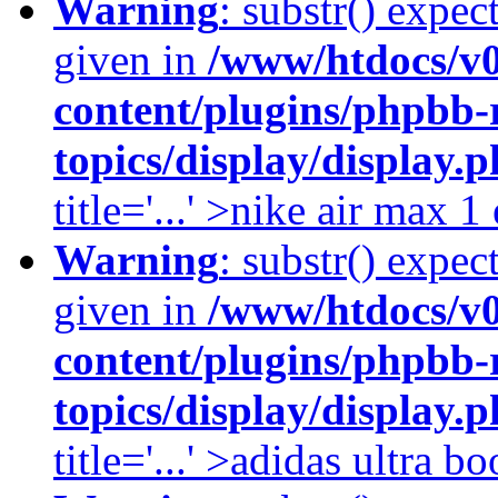
Warning
: substr() expec
given in
/www/htdocs/v
content/plugins/phpbb-
topics/display/display.
title='...' >nike air max 
Warning
: substr() expec
given in
/www/htdocs/v
content/plugins/phpbb-
topics/display/display.
title='...' >adidas ultra b