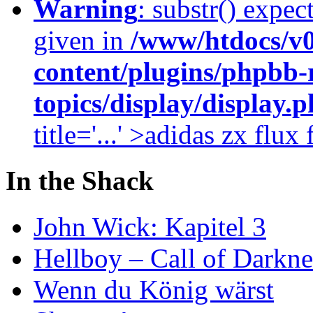
Warning
: substr() expec
given in
/www/htdocs/v
content/plugins/phpbb-
topics/display/display.
title='...' >adidas zx flu
In the Shack
John Wick: Kapitel 3
Hellboy – Call of Darkne
Wenn du König wärst