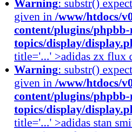
Warning
: substr() expec
given in
/www/htdocs/v
content/plugins/phpbb-
topics/display/display.
title='...' >adidas zx flu
Warning
: substr() expec
given in
/www/htdocs/v
content/plugins/phpbb-
topics/display/display.
title='...' >adidas stan smi