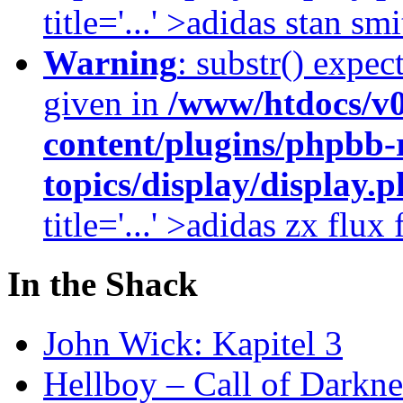
title='...' >adidas stan smi
Warning
: substr() expec
given in
/www/htdocs/v
content/plugins/phpbb-
topics/display/display.
title='...' >adidas zx flu
In the Shack
John Wick: Kapitel 3
Hellboy – Call of Darkne