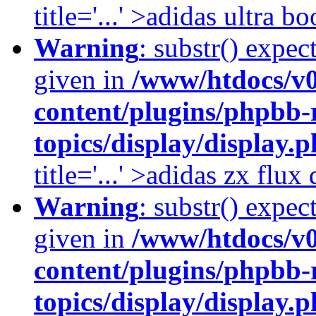
title='...' >adidas ultra b
Warning
: substr() expec
given in
/www/htdocs/v
content/plugins/phpbb-
topics/display/display.
title='...' >adidas zx flu
Warning
: substr() expec
given in
/www/htdocs/v
content/plugins/phpbb-
topics/display/display.