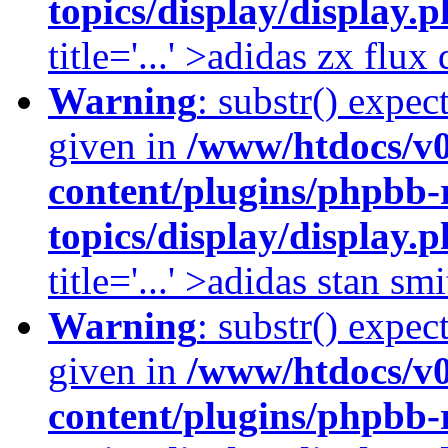
topics/display/display.
title='...' >adidas zx flu
Warning
: substr() expec
given in
/www/htdocs/v
content/plugins/phpbb-
topics/display/display.
title='...' >adidas stan smi
Warning
: substr() expec
given in
/www/htdocs/v
content/plugins/phpbb-