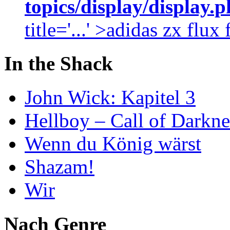
topics/display/display.
title='...' >adidas zx flu
In the Shack
John Wick: Kapitel 3
Hellboy – Call of Darkne
Wenn du König wärst
Shazam!
Wir
Nach Genre