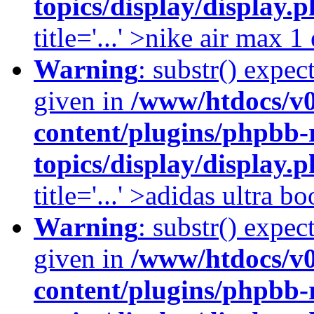
topics/display/display.
title='...' >nike air max 
Warning
: substr() expec
given in
/www/htdocs/v
content/plugins/phpbb-
topics/display/display.
title='...' >adidas ultra b
Warning
: substr() expec
given in
/www/htdocs/v
content/plugins/phpbb-