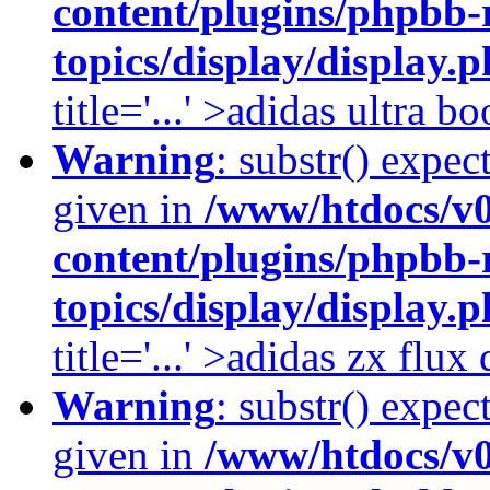
content/plugins/phpbb-
topics/display/display.
title='...' >adidas ultra b
Warning
: substr() expec
given in
/www/htdocs/v
content/plugins/phpbb-
topics/display/display.
title='...' >adidas zx flu
Warning
: substr() expec
given in
/www/htdocs/v