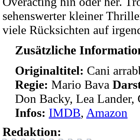
Overacting hin oder her. Tr
sehenswerter kleiner Thrille
viele Rücksichten auf irge
Zusätzliche Informati
Originaltitel:
Cani arrab
Regie:
Mario Bava
Darst
Don Backy, Lea Lander,
Infos:
IMDB
,
Amazon
Redaktion: