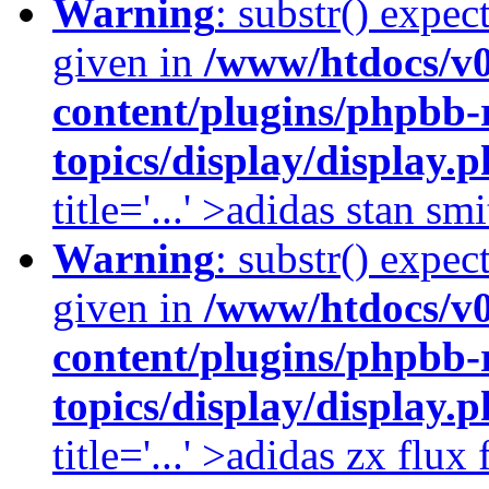
Warning
: substr() expec
given in
/www/htdocs/v
content/plugins/phpbb-
topics/display/display.
title='...' >adidas stan smi
Warning
: substr() expec
given in
/www/htdocs/v
content/plugins/phpbb-
topics/display/display.
title='...' >adidas zx flu