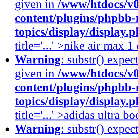
given in
/www/htdocs/v
content/plugins/phpbb-
topics/display/display.
title='...' >nike air max 
Warning
: substr() expec
given in
/www/htdocs/v
content/plugins/phpbb-
topics/display/display.
title='...' >adidas ultra b
Warning
: substr() expec