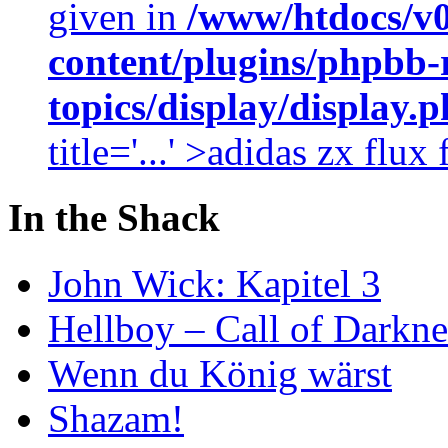
given in
/www/htdocs/v
content/plugins/phpbb-
topics/display/display.
title='...' >adidas zx flu
In the Shack
John Wick: Kapitel 3
Hellboy – Call of Darkne
Wenn du König wärst
Shazam!